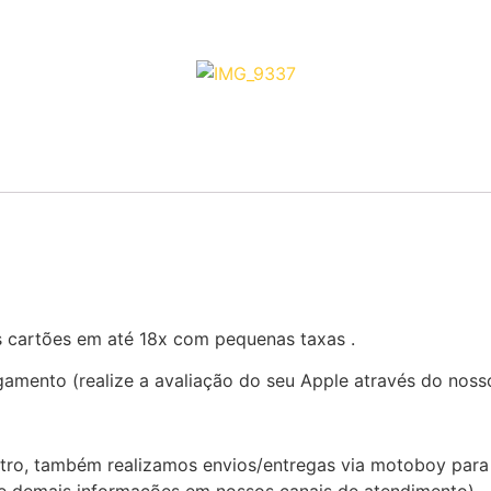
s cartões em até 18x com pequenas taxas .
mento (realize a avaliação do seu Apple através do noss
entro, também realizamos envios/entregas via motoboy par
s e demais informações em nossos canais de atendimento).