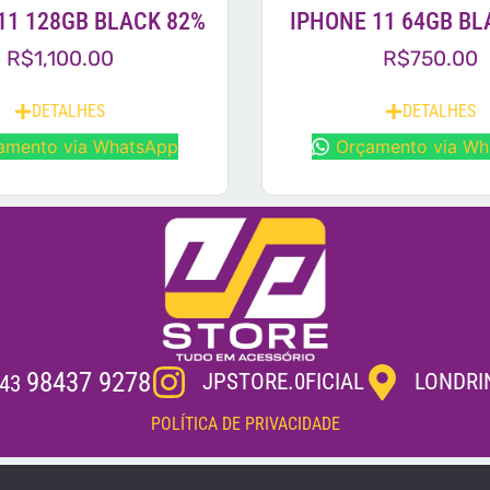
11 128GB BLACK 82%
IPHONE 11 64GB BL
R$
1,100.00
R$
750.00
DETALHES
DETALHES
amento via WhatsApp
Orçamento via W
98437 9278
JPSTORE.0FICIAL
LONDRI
43
POLÍTICA DE PRIVACIDADE