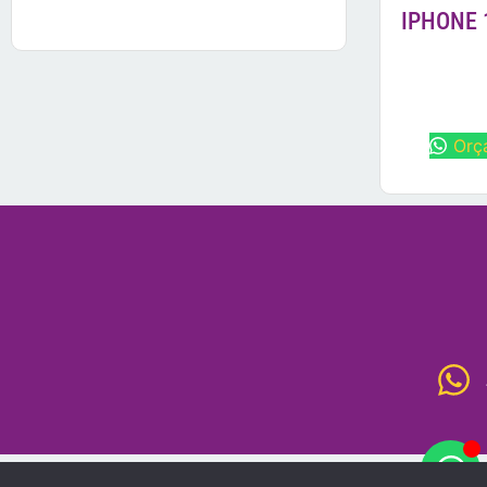
IPHONE 
Orç