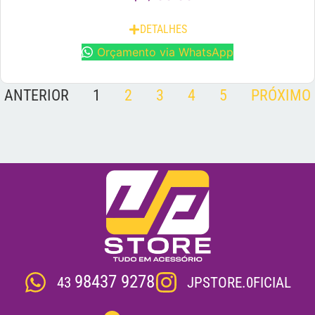
DETALHES
Orçamento via WhatsApp
ANTERIOR
1
2
3
4
5
PRÓXIMO
98437 9278
JPSTORE.0FICIAL
43